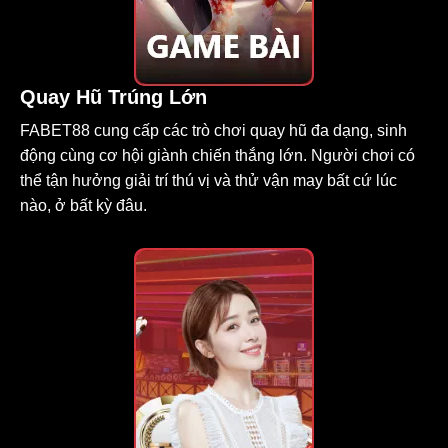
Quay Hũ Trúng Lớn
FABET88 cung cấp các trò chơi quay hũ đa dạng, sinh
động cùng cơ hội giành chiến thắng lớn. Người chơi có
thể tận hưởng giải trí thú vị và thử vận may bất cứ lúc
nào, ở bất kỳ đâu.