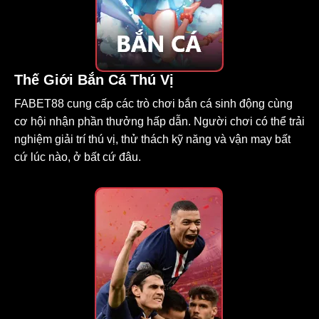
Thế Giới Bắn Cá Thú Vị
FABET88 cung cấp các trò chơi bắn cá sinh động cùng
cơ hội nhận phần thưởng hấp dẫn. Người chơi có thể trải
nghiệm giải trí thú vị, thử thách kỹ năng và vận may bất
cứ lúc nào, ở bất cứ đâu.