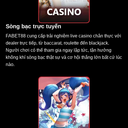
Sòng bạc trực tuyến
FABET88 cung cấp trải nghiệm live casino chân thực với
dealer trực tiếp, từ baccarat, roulette đến blackjack.
Người chơi có thể tham gia ngay lập tức, tận hưởng
không khí sòng bạc thật sự và cơ hội thắng lớn bất cứ lúc
nào.