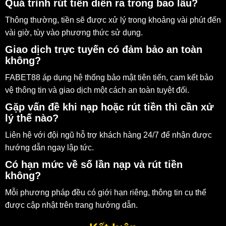
Quá trình rút tiền diễn ra trong bao lâu?
Thông thường, tiền sẽ được xử lý trong khoảng vài phút đến
vài giờ, tùy vào phương thức sử dụng.
Giao dịch trực tuyến có đảm bảo an toàn
không?
FABET88 áp dụng hệ thống bảo mật tiên tiến, cam kết bảo
vệ thông tin và giao dịch một cách an toàn tuyệt đối.
Gặp vấn đề khi nạp hoặc rút tiền thì cần xử
lý thế nào?
Liên hệ với đội ngũ hỗ trợ khách hàng 24/7 để nhận được
hướng dẫn ngay lập tức.
Có hạn mức về số lần nạp và rút tiền
không?
Mỗi phương pháp đều có giới hạn riêng, thông tin cụ thể
được cập nhật trên trang hướng dẫn.