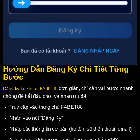
Hướng Dẫn Đăng Ký Chi Tiết Từng
Bước
đơn giản, chỉ cần vài bước nhanh
Đăng ký tài khoản FABET88
chóng để bắt đầu chơi và nhận ưu đãi:
Truy cập vào trang chủ FABET88
Nhấn vào nút “Đăng Ký”
Nhập các thông tin cơ bản (họ tên, số điện thoại, email)
Xác minh tài khoản qua email hoặc tin nhắn SMS